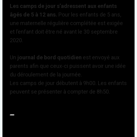
Les camps de jour s’adressent aux enfants
âgés de 5 à 12 ans.
Pour les enfants de 5 ans,
une maternelle régulière complétée est exigée
et l’enfant doit être né avant le 30 septembre
2020.
Un
journal de bord quotidien
est envoyé aux
parents afin que ceux-ci puissent avoir une idée
du déroulement de la journée.
Les camps de jour débutent à 9h00. Les enfants
peuvent se présenter à compter de 8h50.
Journée type pour les camps