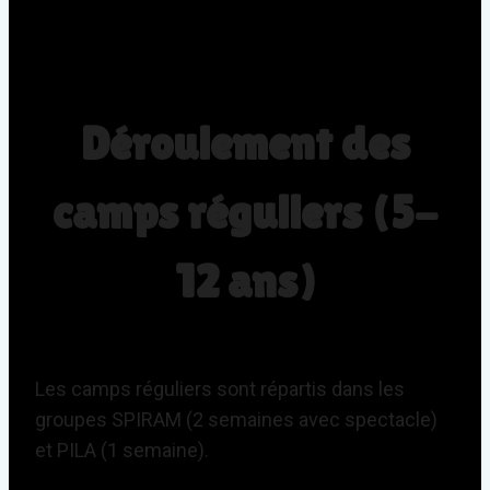
Déroulement des
camps réguliers (5-
12 ans)
Les camps réguliers sont répartis dans les
groupes SPIRAM (2 semaines avec spectacle)
et PILA (1 semaine).